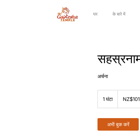
घर
के बारे में
सहस्रनाम
अर्चना
101
न्यूज़ीलैंड
1 घंटा
1
NZ$101
डॉलर
घं
ट
अभी बुक करें