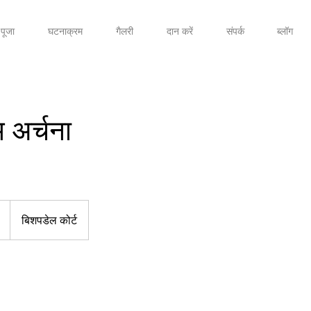
पूजा
घटनाक्रम
गैलरी
दान करें
संपर्क
ब्लॉग
 अर्चना
बिशपडेल कोर्ट