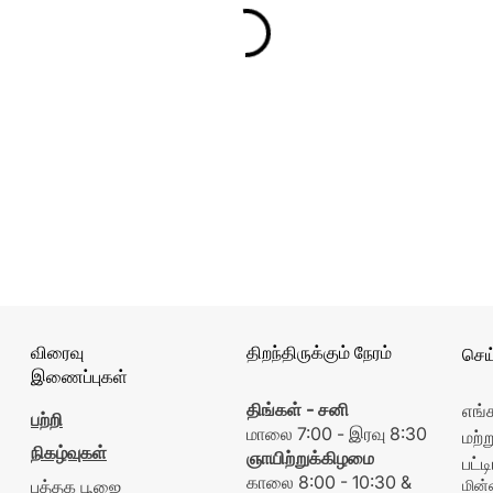
விரைவு
திறந்திருக்கும் நேரம்
செய
இணைப்புகள்
திங்கள் - சனி
எங்க
பற்றி
மாலை 7:00 - இரவு 8:30
மற்
நிகழ்வுகள்
ஞாயிற்றுக்கிழமை
பட்ட
காலை 8:00 - 10:30 &
புத்தக பூஜை
மின்