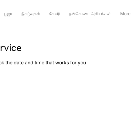
பூஜா
நிகழ்வுகள்
கேலரி
நன்கொடை அளியுங்கள்
More
rvice
ok the date and time that works for you