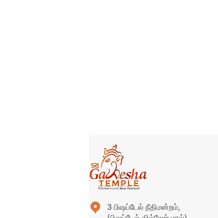
3 பிஷப்டேல் நீதிமன்றம்,
(பிஷப்டேல் வில்லேஜ் மால்)