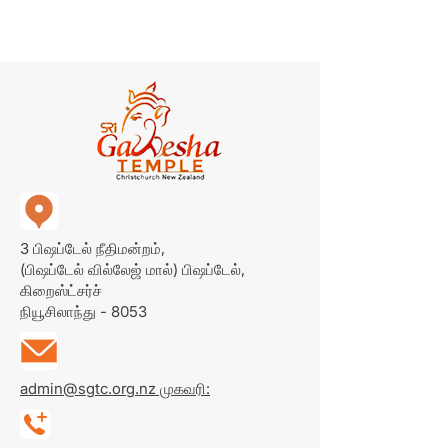
3 பிஷப்டேல் நீதிமன்றம்,
(பிஷப்டேல் வில்லேஜ் மால்)
பிஷப்டேல்,
கிறைஸ்ட்சர்ச்
நியூசிலாந்து - 8053
admin@sgtc.org.nz முகவரி: