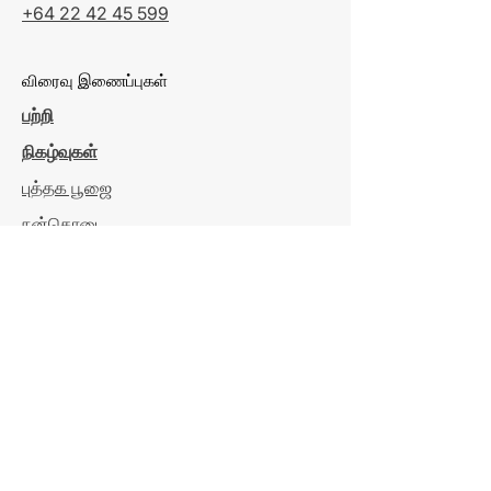
+64 22 42 45 599
விரைவு இணைப்புகள்
பற்றி
நிகழ்வுகள்
புத்தக பூஜை
நன்கொடை
தொடர்பு
ஐஆர்டி கிரெடிட்
திறந்திருக்கும் நேரம்
திங்கள் - சனி
மாலை 7:00 - இரவு 8:30
ஞாயிற்றுக்கிழமை
காலை 8:00 - 10:30 & மாலை 7:00 - 8:30